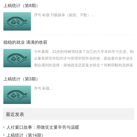
上稿统计（第8期）
几百元的保费，所以我没在4S店换。想找个修理店试下...后
来，自己忍不住“破鑵子破摔”，动手掰了掰。你猜怎么着，好
序号 标题 刊载媒体（版面、字数）...
了~可见，CS55PLUS左后视镜并没有“坏”，只是内部的齿“脱
轨”了，就像人的关节“脱臼”一样，其实是很常见的问题，是有
经验的师傅应该很容易...
稳稳的就业 满满的收获
今年暑期，23岁的何树琪结束了自己的大学本科学习生涯。刚
从豫章师范学院经济与管理学院毕业的他，面临着许多毕业生
都会遇到的选择：就地就业还是返乡就业？何树琪毅然选择返
回家乡寻找自己的诗和远方。会选择回乡，缘于“才子归巢 红
上稿统计（第3期）
色传承”2021年百名抚州籍学子返乡实践活动。何树琪家在临
川区温泉镇南西村。2021年，正值大三暑假，何树琪在微信
序号 标题...
公众号上看到我市推出的大学生返乡实践活动信息，于是抱着
试一试的心态投上简历。“那次返乡实践活动给我打开了一扇
新的大门，我第一次体会到在岗位上实现自...
最近发表
人社窗口故事：用微笑丈量辛劳与温暖
上稿统计（第14期）