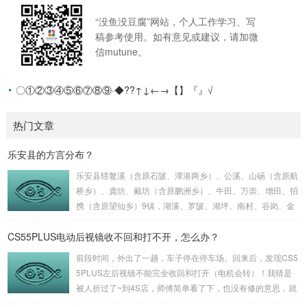
“没鱼没豆腐”网站，个人工作学习、写
稿参考使用。如有意见或建议，请加微
信mutune。
〇①②③④⑤⑥⑦⑧⑨·◆??↑↓←→【】『』√
热门文章
乐安县的方言分布？
乐安县辖鳌溪（含原石陂、潭港两乡）、公溪、山砀（含原航
桥乡）、龚坊、戴坊（含原鹏洲乡）、牛田、万崇、增田、招
携（含原望仙乡）9镇，湖溪、罗陂、湖坪、南村、谷岗、金
竹畲族乡（由金竹、坪溪两乡合并而成）、大马头7乡，流坑
CS55PLUS电动后视镜收不回和打不开，怎么办？
管理局、721矿、261地质队等，面积2412.59平方千米，202
0年末人口约37万。方言有：(1)乐安话：属于赣语抚广片临川
前段时间，外出了一趟，车子停在停车场。回来后，发现CS5
小片。(2)客家话：南部招携、金竹、坪溪3个乡镇的30多个闽
5PLUS左后视镜不能完全收回和打开（电机会转）！我猜是
粤移民村（包括畲族）的一部分使用。(3)畲话：与客家话较
被人折过了~到4S店，师傅简单看了下，也没有修的意思，就
接近！ 分布在金竹、...
说要换总成，查报价1千好几百。我擦~我想，出个险也不过多