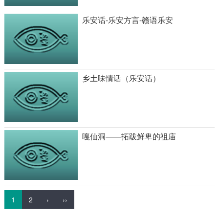
乐安话-乐安方言-赣语乐安
乡土味情话（乐安话）
嘎仙洞——拓跋鲜卑的祖庙
1
2
›
››