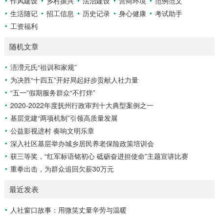
作风建设
乡村振兴
法治建设
营商环境
范例范文
生活随记
招工信息
历史记录
身心健康
考试助手
工资福利
随机文章
浯瀯元氏“祖训和家规”
为决胜“十四五”开好局起好步贡献人社力量
“五一”假期服务群众“不打烊”
2020-2022年度抚州行政审判十大典型案例之一
基层党建“两项机制”引领高质量发展
公益影视进村 奏响文明乐章
深入社区基层举办城乡居民养老保险政策培训会
获三等奖，“红军标语铭初心 砥砺奋进担使命”主题宣讲比赛
重拳出击，为群众追回欠薪30万元
最近发表
人社窗口故事：用微笑丈量辛劳与温暖