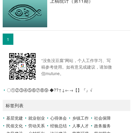
上稿统计（第11期）
1
“没鱼没豆腐”网站，个人工作学习、写
稿参考使用。如有意见或建议，请加微
信mutune。
〇①②③④⑤⑥⑦⑧⑨·◆??↑↓←→【】『』√
标签列表
基层党建
就业创业
心得体会
乡镇工作
社会保障
民俗文化
劳动关系
经验总结
人事人才
政务服务