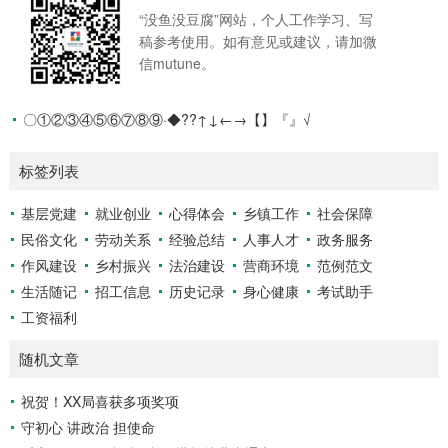
“没鱼没豆腐”网站，个人工作学习、写
稿参考使用。如有意见或建议，请加微
信mutune。
〇①②③④⑤⑥⑦⑧⑨·◆??↑↓←→【】『』√
标签列表
基层党建
就业创业
心得体会
乡镇工作
社会保障
民俗文化
劳动关系
经验总结
人事人才
政务服务
作风建设
乡村振兴
法治建设
营商环境
范例范文
生活随记
招工信息
历史记录
身心健康
考试助手
工资福利
随机文章
祝贺！XX局喜获多项奖项
守初心 讲政治 担使命