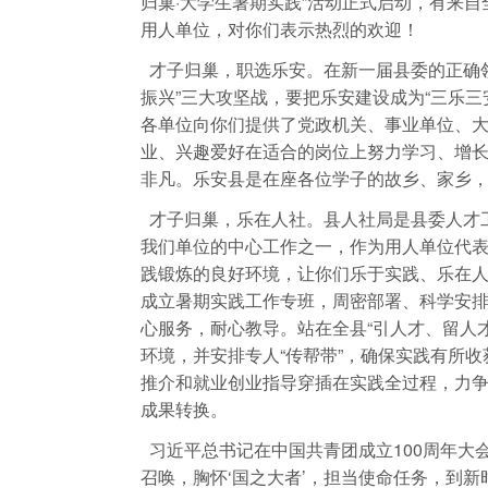
归巢·大学生暑期实践”活动正式启动，有来
用人单位，对你们表示热烈的欢迎！
才子归巢，职选乐安。在新一届县委的正确领
振兴”三大攻坚战，要把乐安建设成为“三乐
各单位向你们提供了党政机关、事业单位、
业、兴趣爱好在适合的岗位上努力学习、增
非凡。乐安县是在座各位学子的故乡、家乡
才子归巢，乐在人社。县人社局是县委人才
我们单位的中心工作之一，作为用人单位代
践锻炼的良好环境，让你们乐于实践、乐在
成立暑期实践工作专班，周密部署、科学安
心服务，耐心教导。站在全县“引人才、留人
环境，并安排专人“传帮带”，确保实践有所
推介和就业创业指导穿插在实践全过程，力争
成果转换。
习近平总书记在中国共青团成立100周年大
召唤，胸怀‘国之大者’，担当使命任务，到新