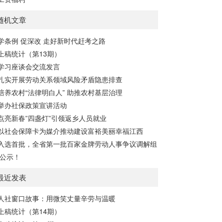
随机文章
学条例 促深改 走好新时代赶考之路
上稿统计（第13期）
学习座谈会交流发言
扎实开展劳动关系领域风险矛盾隐患排查
培养农村“法律明白人” 助推农村基层治理
举办社保政策宣讲活动
点亮新春”四盏灯”引领返乡人员就业
以社会保障卡为媒介推动建设富裕美丽幸福江西
入选首批，全省第一批百家金牌劳动人事争议调解组
公示！
最近发表
人社窗口故事：用微笑丈量辛劳与温暖
上稿统计（第14期）