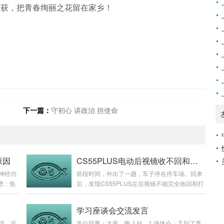
收获，把青春绚丽之花留在家乡！
下一篇：
守初心 讲政治 担使命
原因
CS55PLUS电动后视镜收不回和打不开，怎么办？
神经功
前段时间，外出了一趟，车子停在停车场。回来
虑：焦
后，发现CS55PLUS左后视镜不能完全收回和打
生。如
开（电机会转）！我猜是被人折过了~到4S店，
绪可能
师傅简单看了下，也没有修的意思，就说要换总
学习座谈会交流发言
响患者
成，查报价1千好几百。我擦~我想，出个险也不
得。近
各位同事：大家，晚上好。1.谈体会：又到了青
持正常
过多几百元的保费，所以我没在4S店换。想找个