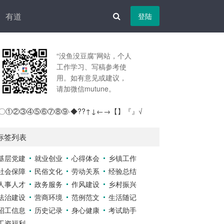
有道
登陆
“没鱼没豆腐”网站，个人
工作学习、写稿参考使
用。如有意见或建议，
请加微信mutune。
〇①②③④⑤⑥⑦⑧⑨·◆??↑↓←→【】『』√
标签列表
基层党建
就业创业
心得体会
乡镇工作
社会保障
民俗文化
劳动关系
经验总结
人事人才
政务服务
作风建设
乡村振兴
法治建设
营商环境
范例范文
生活随记
招工信息
历史记录
身心健康
考试助手
工资福利