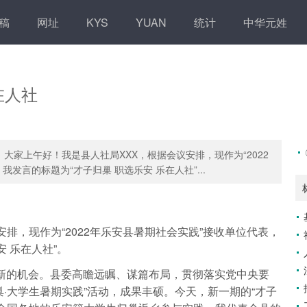
稿
网址
KYS
YUAN
统计
中华元姓
在人社
大家上午好！我是县人社局XXX，根据会议安排，现作为“2022
发言的标题为“才子归巢 职选乐安 乐在人社”...
：
排，现作为“2022年乐安县暑期社会实践”接收单位代表，
 乐在人社”。
新的机会。县委高瞻远瞩、谋篇布局，贯彻落实党中央要
·大学生暑期实践”活动，成果丰硕。今天，新一期的“才子