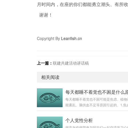
月时间内，在座的你们都能勇立潮头、有所
谢谢！
Copyright By
Leanfish.cn
上一篇：
联建共建活动讲话稿
相关阅读
每天都睡不着觉也不困是什么
每天都睡不着觉也不困可能是焦虑、植物
能紊乱、脑供血不足等原因引起的、1.焦
虑会导致每天都睡不着觉也不困的现象发
果在睡眠时感到紧张和担心，这些负面情
个人党性分析
会导致睡不着觉，而睡不着觉反过来会影
很高兴也很荣幸与同志们一起交流学习心
的情绪，从而形成恶性循环。此时应该保