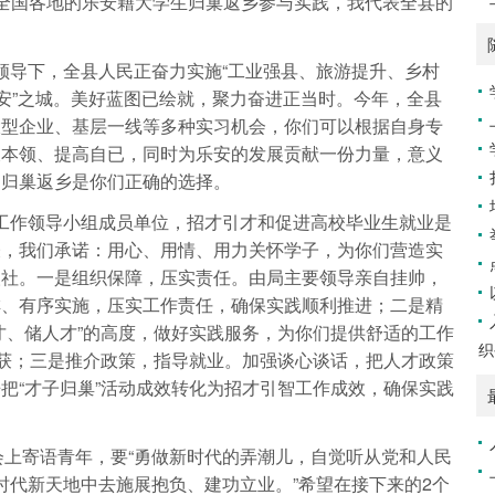
自全国各地的乐安籍大学生归巢返乡参与实践，我代表全县的
导下，全县人民正奋力实施“工业强县、旅游提升、乡村
三安”之城。美好蓝图已绘就，聚力奋进正当时。今年，全县
大型企业、基层一线等多种实习机会，你们可以根据自身专
长本领、提高自已，同时为乐安的发展贡献一份力量，意义
，归巢返乡是你们正确的选择。
工作领导小组成员单位，招才引才和促进高校毕业生就业是
表，我们承诺：用心、用情、用力关怀学子，为你们营造实
人社。一是组织保障，压实责任。由局主要领导亲自挂帅，
排、有序实施，压实工作责任，确保实践顺利推进；二是精
才、储人才”的高度，做好实践服务，为你们提供舒适的工作
织
收获；三是推介政策，指导就业。加强谈心谈话，把人才政策
把“才子归巢”活动成效转化为招才引智工作成效，确保实践
会上寄语青年，要“勇做新时代的弄潮儿，自觉听从党和人民
时代新天地中去施展抱负、建功立业。”希望在接下来的2个