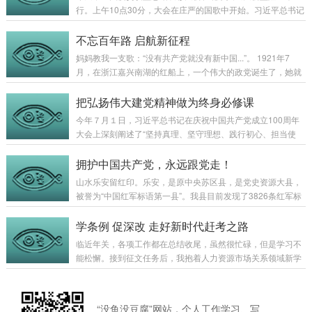
年”历史交汇的关键节点，回望光辉历史、擘画光明未来，是一
行。上午10点30分，大会在庄严的国歌中开始。习近平总书记
篇马克思主义纲领性文献，是新时代中国共产党人不忘初心、
向全国脱贫攻坚楷模荣誉称号获得者颁奖并发表重要讲话。总
牢记使命的政治宣言，是我们党团结带领人民以史为鉴、开创
书记庄严宣告，我国脱贫攻坚战取得了全面胜利！我在办公室
不忘百年路 启航新征程
未来的行动指南。总书记的讲话，系统回顾了中国...
内观看了电视直播，内心无比激动。在述说全国干部群众历经
妈妈教我一支歌：“没有共产党就没有新中国...”。 1921年7
8年艰苦奋战取得脱贫攻坚全面胜利时，总书记开心地笑了。8
月，在浙江嘉兴南湖的红船上，一个伟大的政党诞生了，她就
年来，全国9899万农村贫困人口全部脱贫，832个贫困县全部
中国共产党！如今，伟大的中国共产党100岁了，她悄然的在
摘帽，12.8万个贫困村全部出列，区域性整体贫困问题得到解
历史长河中磕磕碰碰的走过了100年，用血泪在这条波涛汹涌
把弘扬伟大建党精神做为终身必修课
决，完成了消除绝对贫困的艰巨任务，...
的历史长河里倾倒了一杯浓墨，印下了属于她的独特印迹。土
今年７月１日，习近平总书记在庆祝中国共产党成立100周年
地革命战争时期，苏区军民书写的“红色印记”，便是其中浓墨
大会上深刻阐述了“坚持真理、坚守理想、践行初心、担当使
重彩的一笔。“勇敢坚决的工农当红军去”、“彻底粉碎敌人四次
命、不怕牺牲、英勇斗争、对党忠诚、不负人民”的伟大建党精
围剿与大举进攻”... ，在乐安县湖坪乡东山村、万崇镇池头村、
神。32字建党精神是我党宗旨和100年光辉奋斗历程的真实写
拥护中国共产党，永远跟党走！
鳌溪镇罗山...
照，是高度凝练的历史。聆听总书记的“七一”讲话让我热血沸
山水乐安留红印。乐安，是原中央苏区县，是党史资源大县，
腾，我为祖国的强大感到自豪，为伟大建党精神深深感染。作
被誉为“中国红军标语第一县”。我县目前发现了3826条红军标
为一名共产党员，我要把弘扬伟大建党精神做为自己的终身必
语，被书写在全县各村的民居、古祠的内外墙或隔板上。这些
修课，努力向革命先辈、模范先进、广大群众学习，不断提升
珍贵的“红色印记”是80多年前中国土地革命战争时期苏区军民
学条例 促深改 走好新时代赶考之路
党性修养和能力素质。弘扬伟大建党精神，...
留下的，见证了共产党人率领红军部队浴血奋战、革命斗争的
临近年关，各项工作都在总结收尾，虽然很忙碌，但是学习不
峥嵘岁月。千条红军标语是一部浓缩的党史。乐安是第四次
能松懈。接到征文任务后，我抱着人力资源市场关系领域新学
反“围剿”的主战场。在这片红色的土地上，发生过“登仙桥大
员的心态，开始了对“新条例”（《江西省人力资源市场条
捷”、“大湖坪整编”、“五女跳崖”等众多历史事件，它们是中国
例》，以下简称《条例》）的学习。初识条例，理解核心要
共产党党史和军史的重要组成部分。...
义。《条例》是省人社厅根据有关法律、法规，结合江西省实
“没鱼没豆腐”网站，个人工作学习、写