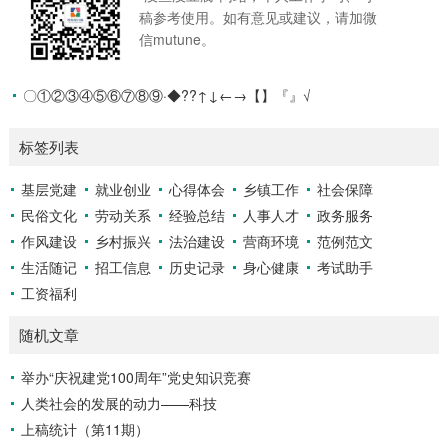
际，制定出台的第一部地方性法规，自2021年6月30日起施
稿参考使用。如有意见或建议，请加微
行。《条例》在我省人力资源市场发展历程上具有里程碑意
信mutune。
义，从法治层面将我省近年来在人力资源市场工作中形成的制
度创新成果上升为地方性法规，为全省人力资源市场培育...
〇①②③④⑤⑥⑦⑧⑨·◆??↑↓←→【】『』√
标签列表
基层党建
就业创业
心得体会
乡镇工作
社会保障
民俗文化
劳动关系
经验总结
人事人才
政务服务
作风建设
乡村振兴
法治建设
营商环境
范例范文
生活随记
招工信息
历史记录
身心健康
考试助手
工资福利
随机文章
举办“庆祝建党100周年”党史知识竞赛
人类社会的发展的动力——科技
上稿统计（第11期）