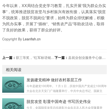
今年以来，XX局结合党史学习教育，扎实开展“我为群众办实
事”，统筹推进脱贫攻坚与乡村振兴有效衔接，认真落实“脱贫
不脱政策，脱贫不脱岗位”要求，始终为群众排忧解难，积极
为民办实事，开展了“插秧”、“销售农产品”等助农活动，取得
了良好的效果，获得了群众的好评。
Copyright By
Leanfish.cn
上一篇：
获三等奖，“红军标语铭初心 砥砺奋进担使命”主题宣讲比赛
下一篇：
县就业创业服务中心纵深推进“放管服”改革
相关阅读
发扬建党精神 做好农村基层工作
今年是建党100周年。７月１日，庆祝中国共产党成立100周年
大会在北京天安门广场隆重举行，中共中央总书记、国家主
席、中央军委主席习近平发表了重要讲话。我和同事们在村委
会全程观看了庆祝大会，并仔细聆听了总书记的讲话。总书记
脱贫攻坚 彰显中国奇迹 书写历史伟业
的讲话，立足中国共产党百年华诞的重大时刻和“两个一百
今天，全国脱贫攻坚总结表彰大会在北京人民大会堂隆重举