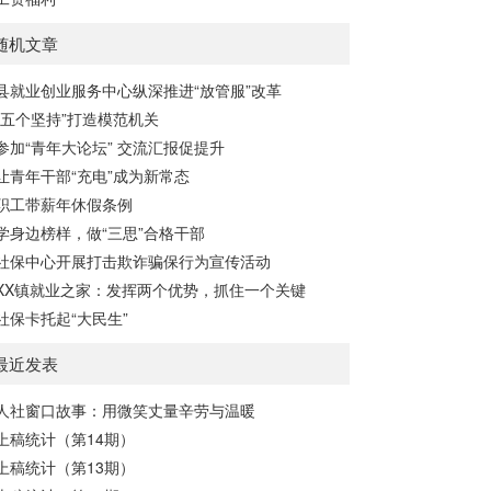
随机文章
县就业创业服务中心纵深推进“放管服”改革
“五个坚持”打造模范机关
参加“青年大论坛” 交流汇报促提升
让青年干部“充电”成为新常态
职工带薪年休假条例
学身边榜样，做“三思”合格干部
社保中心开展打击欺诈骗保行为宣传活动
XX镇就业之家：发挥两个优势，抓住一个关键
社保卡托起“大民生”
最近发表
人社窗口故事：用微笑丈量辛劳与温暖
上稿统计（第14期）
上稿统计（第13期）