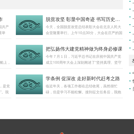
作
脱贫攻坚 彰显中国奇迹 书写历史伟业
国共产
今天，全国脱贫攻坚总结表彰大会在北京人民大
重举
会堂隆重举行。上午10点30分，大会在庄严的国
委主席
歌中开始。习近平总书记向全国脱贫攻坚楷模荣
委会全
誉称号获得者颁奖并发表重要讲话。总书记庄严
把弘扬伟大建党精神做为终身必修课
的讲
宣告，我国脱贫攻坚战取得了全面胜利！我在办
中
今年７月１日，习近平总书记在庆祝中国共产党
华诞的
公室内观看了电视直播，内心无比激动。在述说
红船上，
成立100周年大会上深刻阐述了“坚持真理、坚守
节点，
全国干部群众历经8年艰苦奋战取得脱贫攻坚全
！如
理想、践行初心、担当使命、不怕牺牲、英勇斗
克思主
面胜利时，总书记开心地笑了。8年来，全国989
的在历
争、对党忠诚、不负人民”的伟大建党精神。32
忘初
9万农村贫困人口全部脱贫，832个贫困县全部摘
！
学条例 促深改 走好新时代赶考之路
泪在这
字建党精神是我党宗旨和100年光辉奋斗历程的
带领人
帽，12.8万个贫困村全部出列，区域性整体贫困
，是党
临近年关，各项工作都在总结收尾，虽然很忙
，印下
真实写照，是高度凝练的历史。聆听总书记的“七
记的讲
问题得到解决，完成了消除绝对贫困的艰巨任
”。我
碌，但是学习不能松懈。接到征文任务后，我抱
，苏区
一”讲话让我热血沸腾，我为祖国的强大感到自
务，...
在全县各
着人力资源市场关系领域新学员的心态，开始了
彩的一
豪，为伟大建党精神深深感染。作为一名共产党
珍贵
对“新条例”（《江西省人力资源市场条例》，以
粉碎敌人
员，我要把弘扬伟大建党精神做为自己的终身必
争时期
下简称《条例》）的学习。初识条例，理解核心
乡东山
修课，努力向革命先辈、模范先进、广大群众学
军部队
要义。《条例》是省人社厅根据有关法律、法
习，不断提升党性修养和能力素质。弘扬伟大建
军标语
规，结合江西省实际，制定出台的第一部地方性
党精神，...
”的主
法规，自2021年6月30日起施行。《条例》在我
仙桥大
省人力资源市场发展历程上具有里程碑意义，从