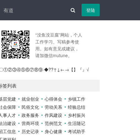
有道
登陆
“没鱼没豆腐”网站，个人
工作学习、写稿参考使
用。如有意见或建议，
请加微信mutune。
〇①②③④⑤⑥⑦⑧⑨·◆??↑↓←→【】『』√
标签列表
基层党建
就业创业
心得体会
乡镇工作
社会保障
民俗文化
劳动关系
经验总结
人事人才
政务服务
作风建设
乡村振兴
法治建设
营商环境
范例范文
生活随记
招工信息
历史记录
身心健康
考试助手
工资福利