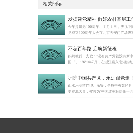
相关阅读
发扬建党精神 做好农村基层工
今年是建党100周年。７月１日，庆祝中
党成立100周年大会在北京天安门广场隆
行，中共中央总书记、国家主席、中央军
习近平发表了重要讲话。我和同事们在村
不忘百年路 启航新征程
程观看了庆祝大会，并仔细聆听了总书记
妈妈教我一支歌：“没有共产党就没有新
话。总书记的讲话，立足中国共产党百年
国...”。 1921年7月，在浙江嘉兴南湖的
重大时刻和“两个一百年”历史交汇的关键
一个伟大的政党诞生了，她就中国共产党
回望光辉历史、擘画光明未来，是一篇马
今，伟大的中国共产党100岁了，她悄然
义纲领性文献，是新时代中国共产党人不
拥护中国共产党，永远跟党走
史长河中磕磕碰碰的走过了100年，用血
心、牢记使命的政治宣言，是我们党团结
山水乐安留红印。乐安，是原中央苏区县
条波涛汹涌的历史长河里倾倒了一杯浓墨
民以史为鉴、开创未来的行动指南。总书
史资源大县，被誉为“中国红军标语第一县
了属于她的独特印迹。土地革命战争时期
话，系统回顾了中国...
县目前发现了3826条红军标语，被书写
军民书写的“红色印记”，便是其中浓墨重
村的民居、古祠的内外墙或隔板上。这些
笔。“勇敢坚决的工农当红军去”、“彻底
的“红色印记”是80多年前中国土地革命战
四次围剿与大举进攻”... ，在乐安县湖坪
苏区军民留下的，见证了共产党人率领红
村、万崇镇池头村、鳌溪镇罗山...
浴血奋战、革命斗争的峥嵘岁月。千条红
是一部浓缩的党史。乐安是第四次反“围剿
战场。在这片红色的土地上，发生过“登